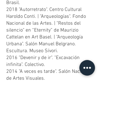
Brasil.
2018 "Autorretrato". Centro Cultural
Haroldo Conti. | "Arqueologías". Fondo
Nacional de las Artes. | "Restos del
silencio" en “Eternity” de Maurizio
Cattelan en Art Basel. | "Arqueología
Urbana". Salón Manuel Belgrano.
Escultura. Museo Sívori.
2016 "Devenir y de ir". "Excavación
infinita". Colectivo.
2014 "A veces es tarde". Salón Nacional
de Artes Visuales.
2013 "Costurón". Fundación Arte x Arte.
2011 "Costurón". Salón Nacional de
Artes Visuales | "Pastillas". Galería Isidro
Miranda.
2010 Remate Museo Sívori | Subasta.
Palais de Glace.
CONCURSOS
(selección)