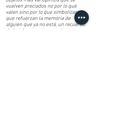
objetos más variopintos que se
vuelven preciados no por lo que
valen sino por lo que simbolizan,
que refuerzan la memoria de
alguien que ya no está, un recuerdo
de la infancia, un amor eterno, un
viaje o una pasión.
Hace varios años que Ariela
intenta comprender porque le
depositamos tanto valor emocional a
lo material.
El valor del objeto es el que le
concede cada sujeto. Las Cosas
terminan siendo el lado visible del
espíritu”