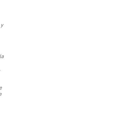
 y
la
,
e
e